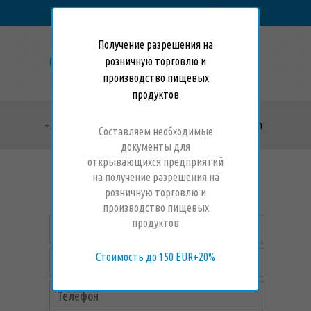
Eesti
Русский
Получение разрешения на
розничную торговлю и
производство пищевых
продуктов
+372
55661608
e-mail:
altovajelena3@gmail.com
Составляем необходимые
документы для
открывающихся предприятий
на получение разрешения на
РЕГИСТРАЦИИ
ФОРМА ДЛЯ
розничную торговлю и
УЧАСТНИКА
производство пищевых
продуктов
Стоимость до 150 EUR+20%