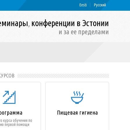
Eesti
Русский
еминары
конференции в Эстонии
,
и за ее пределами
КУРСОВ
рограмма
Пищевая гигиена
о курса обучения по
ию первой помощи