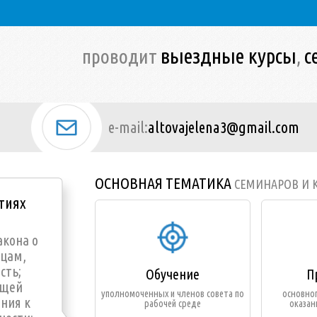
выездные курсы
с
проводит
,
e-mail:
altovajelena3@gmail.com
ОСНОВНАЯ ТЕМАТИКА
СЕМИНАРОВ И 
тиях
акона о
ицам,
сть;
Обучение
П
ющей
уполномоченных и членов совета по
основног
ния к
рабочей среде
оказан